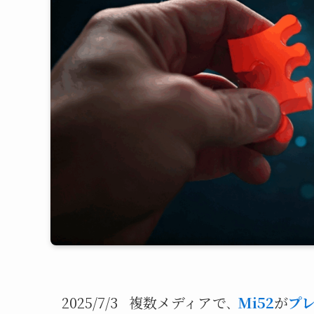
2025/7/3
複数メディアで
Mi52
が
プ
、