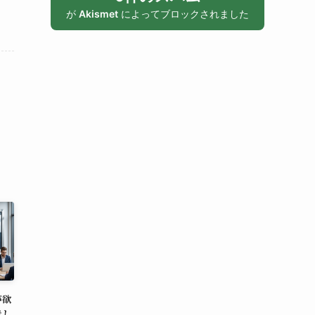
が
Akismet
によってブロックされました
が欲
でし